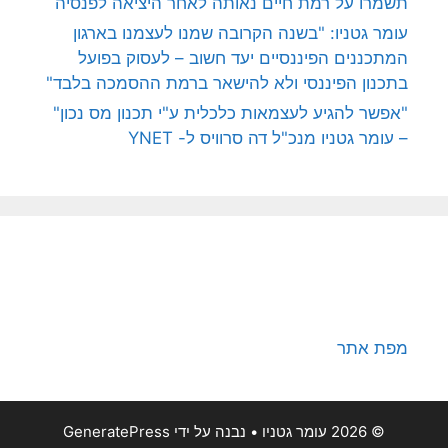
תשמרו על רמת חיים נאותה לאחר היציאה לפנסיה
עומר גטניו: "בשנה הקרובה שמנו לעצמנו בארגון
המתכננים הפיננסיים יעד חשוב – לעסוק בפועל
בתכנון הפיננסי ולא להישאר ברמת ההסמכה בלבד"
"אפשר להגיע לעצמאות כלכלית ע"י תכנון מס נכון"
– עומר גטניו מנכ"ל דה סרוויס ל- YNET
מפת אתר
© 2026 עומר גטניו
• נבנה על ידי
GeneratePress