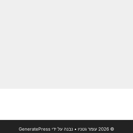
© 2026 עומר גטניו
• נבנה על ידי
GeneratePress